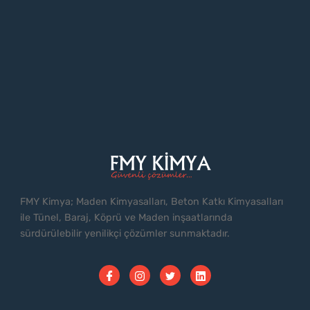
FMY Kimya; Maden Kimyasalları, Beton Katkı Kimyasalları
ile Tünel, Baraj, Köprü ve Maden inşaatlarında
sürdürülebilir yenilikçi çözümler sunmaktadır.