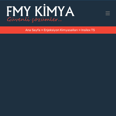
Ana Sayfa
Ana Sayfa
»
Enjeksiyon Kimyasalları
»
Insilex TS
Kurumsal
Ürünler
Faaliyet Alanları
İletişim