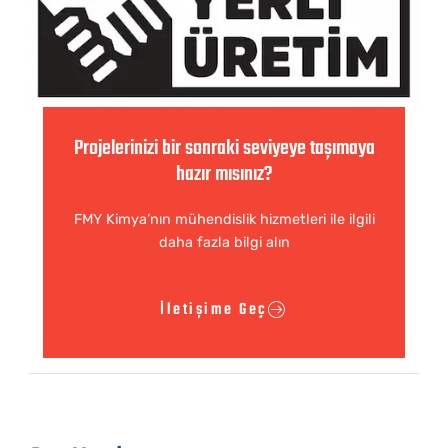
Projelerinizi bir sonraki seviyeye taşımaya
hazır mısınız?
FMY Kimya’nın mühendislik hizmetleri ile ilgili
daha fazla bilgi alın
İletişime Geç