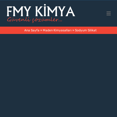
Ana Sayfa
Ana Sayfa
»
Maden Kimyasalları
»
Sodyum Silikat
Kurumsal
Ürünler
Faaliyet Alanları
İletişim