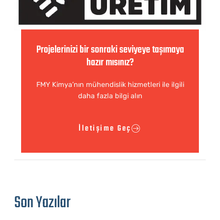
Projelerinizi bir sonraki seviyeye taşımaya
hazır mısınız?
FMY Kimya’nın mühendislik hizmetleri ile ilgili
daha fazla bilgi alın
İletişime Geç
Son Yazılar