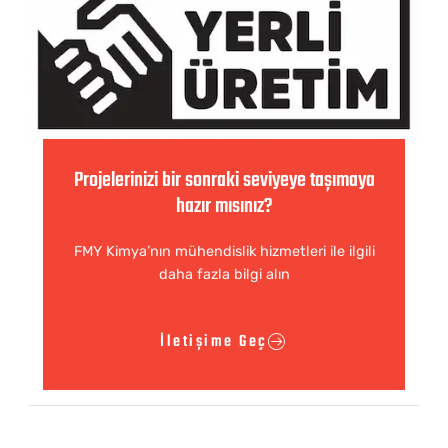
Projelerinizi bir sonraki seviyeye taşımaya
hazır mısınız?
FMY Kimya’nın mühendislik hizmetleri ile ilgili
daha fazla bilgi alın
İletişime Geç