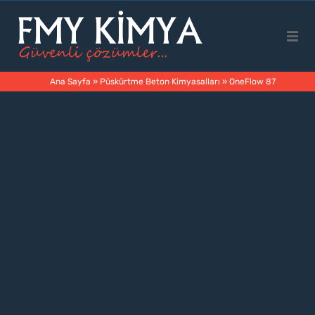
Ana Sayfa
Ana Sayfa
»
Püskürtme Beton Kimyasalları
»
OneFlow 87
Kurumsal
Ürünler
Faaliyet Alanları
İletişim