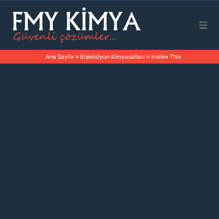
Ana Sayfa
Ana Sayfa
»
Enjeksiyon Kimyasalları
»
Insilex Thix
Kurumsal
Ürünler
Faaliyet Alanları
İletişim