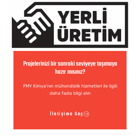
Projelerinizi bir sonraki seviyeye taşımaya
hazır mısınız?
FMY Kimya’nın mühendislik hizmetleri ile ilgili
daha fazla bilgi alın
İletişime Geç