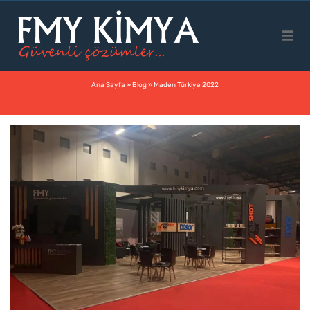
Ana Sayfa
Ana Sayfa
»
Blog
»
Maden Türkiye 2022
Kurumsal
Ürünler
Faaliyet Alanları
İletişim