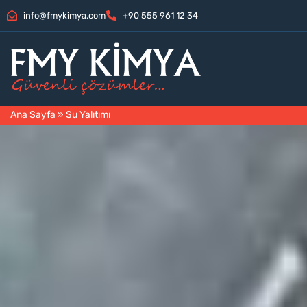
info@fmykimya.com
+90 555 961 12 34​
Ana Sayfa
»
Su Yalıtımı