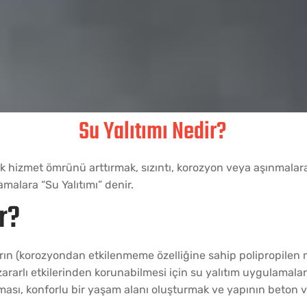
Su Yalıtımı Nedir?
k hizmet ömrünü arttırmak, sızıntı, korozyon veya aşınmalara 
amalara “Su Yalıtımı” denir.
r?
arın (korozyondan etkilenmeme özelliğine sahip polipropilen m
zararlı etkilerinden korunabilmesi için su yalıtım uygulamal
unması, konforlu bir yaşam alanı oluşturmak ve yapının beto