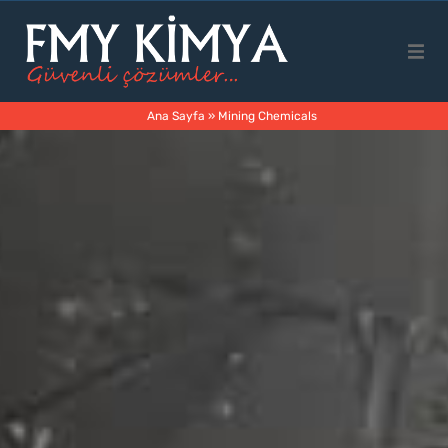
Main Page
Ana Sayfa
»
Mining Chemicals
Corporate
Products
Business Areas
Contact