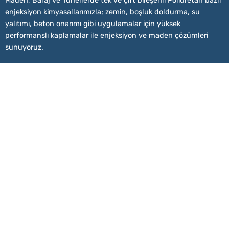
Maden, Baraj ve Tünellerde tek ve çift bileşenli Poliüretan bazlı
enjeksiyon kimyasallarımızla; zemin, boşluk doldurma, su
yalıtımı, beton onarımı gibi uygulamalar için yüksek
performanslı kaplamalar ile enjeksiyon ve maden çözümleri
sunuyoruz.
Silikat Bazlı Ürünler
Maden ve Tünellerde tabakaların birleştirilmesi için kullanılan,
hızlı reaksiyon gösteren, çeşitli genleşme özelliklerine sahip
veya genleşmeyen, ıslak, kuru veya nemli tüm bölgelerde
stabilizasyon ve sızdırmazlık sağlayan ürünlerdir.