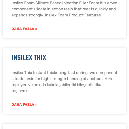
Insilex Foam Silicate Based Injection Filler Foam It is a two
component silicate injection resin that reacts quickly and
expands strongly. Insilex Foam Product Features
DAHA FAZLA »
INSILEX THIX
Insilex Thix Instant thickening, fast curing two component
silicate resin for high strength bonding of anchors. Hızlı
tepkiyen ve anında kalınlaşabilen iki bileşenli silikat
reçinedir.
DAHA FAZLA »